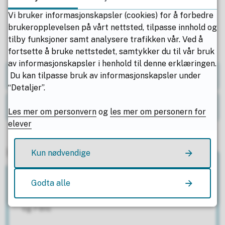
Du kan søke opptak til høyere utdanning etter
forkurs eller gjennom Y-veien
Vi bruker informasjonskapsler (cookies) for å forbedre
Y-veien er beregnet for deg med relevant
brukeropplevelsen på vårt nettsted, tilpasse innhold og
yrkeskompetanse
tilby funksjoner samt analysere trafikken vår. Ved å
fortsette å bruke nettstedet, samtykker du til vår bruk
av informasjonskapsler i henhold til denne erklæringen.
Du kan tilpasse bruk av informasjonskapsler under
Slik søker du skoleplass
“Detaljer”.
Hvorfor velge Mosjøen videregående skole
Les mer om personvern
og
les mer om personern for
elever
Har du spørsmål?
Kun nødvendige
Bente Kristi Tømmervik
Godta alle
Avdelingsleder for Helse-og oppvekstfag, VOV
og FBIE