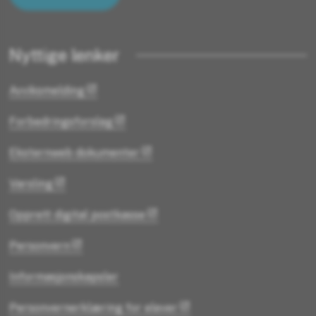
Nyttige lenker
Avviksmelding
Forbedringsforslag
Eksternweb dokumenter
Varsling
Opprett digital postkasse
Personvern
Informasjonskapsler
Personvernerklæring for elever