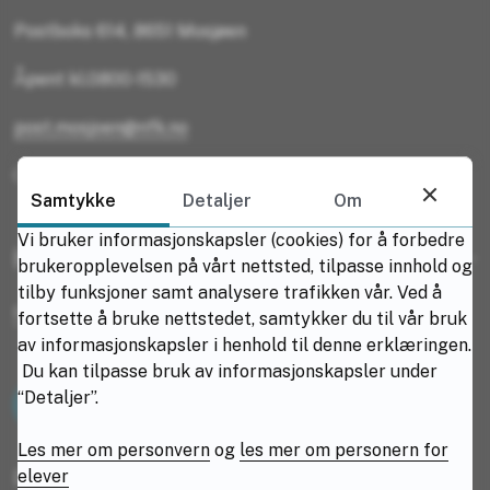
Postboks 614, 8651 Mosjøen
Åpent kl.0800-1530
post.mosjoen@nfk.no
Organisasjonsnummer: 974621355
Samtykke
Detaljer
Om
Vi bruker informasjonskapsler (cookies) for å forbedre
Kontakt oss
brukeropplevelsen på vårt nettsted, tilpasse innhold og
tilby funksjoner samt analysere trafikken vår. Ved å
Rektor Lars Henrik Kristiansen
fortsette å bruke nettstedet, samtykker du til vår bruk
av informasjonskapsler i henhold til denne erklæringen.
Du kan tilpasse bruk av informasjonskapsler under
“Detaljer”.
Finn ansatt
Les mer om personvern
og
les mer om personern for
elever
Postadresse
: