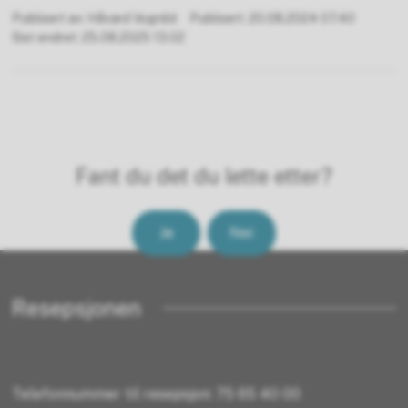
Publisert av
Håvard Vognild
Publisert
20.08.2024 07.40
Sist endret
25.08.2025 13.02
Fant du det du lette etter?
Ja
Nei
Resepsjonen
Telefonnummer til resepsjon: 75 65 40 00