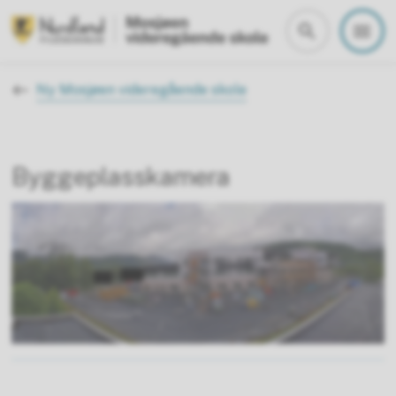
Mosjøen vgs
Du er her:
Ny Mosjøen videregående skole
Byggeplasskamera